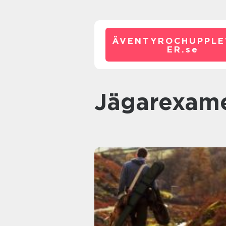
ÄVENTYROCHUPPLE
ER.
se
Jägarexam