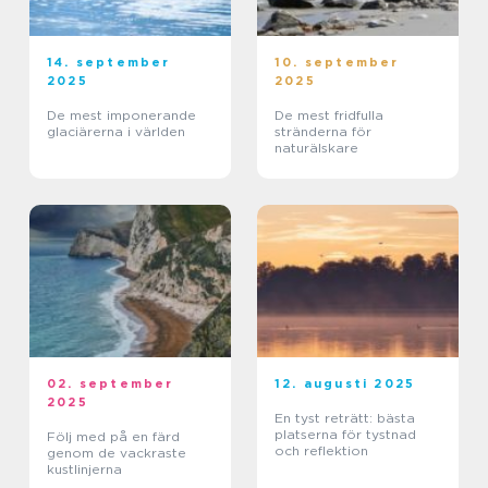
14. september
10. september
2025
2025
De mest imponerande
De mest fridfulla
glaciärerna i världen
stränderna för
naturälskare
02. september
12. augusti 2025
2025
En tyst reträtt: bästa
platserna för tystnad
Följ med på en färd
och reflektion
genom de vackraste
kustlinjerna