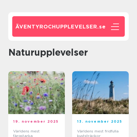
ÄVENTYROCHUPPLEVELSER.
se
Naturupplevelser
19. november 2025
13. november 2025
Världens mest
Världens mest fridfulla
färgstarka
kuststräckor