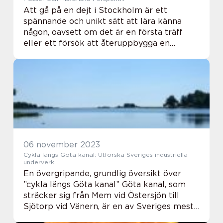
Att gå på en dejt i Stockholm är ett
spännande och unikt sätt att lära känna
någon, oavsett om det är en första träff
eller ett försök att återuppbygga en
relation. Det finns en uppsjö av möjligheter
för romantiska upplevelser i den svenska
huvudstad...
06 november 2023
Cykla längs Göta kanal: Utforska Sveriges industriella
underverk
En övergripande, grundlig översikt över
”cykla längs Göta kanal” Göta kanal, som
sträcker sig från Mem vid Östersjön till
Sjötorp vid Vänern, är en av Sveriges mest
imponerande ingenjörsbedrifter. Den är