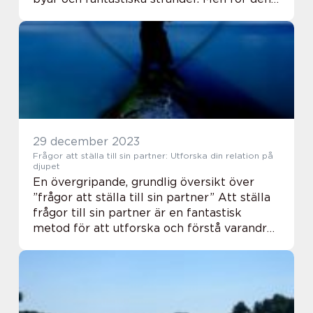
som söker en enastående upplevelse i
naturen, finns det något ännu mer speciellt
att u...
29 december 2023
Frågor att ställa till sin partner: Utforska din relation på
djupet
En övergripande, grundlig översikt över
”frågor att ställa till sin partner” Att ställa
frågor till sin partner är en fantastisk
metod för att utforska och förstå varandra
på en djupare nivå. Genom meningsfulla
samtal kan man skapa en sta...