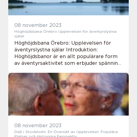
08 november 2023
Höghöjdsbana Örebro Upplevelsen för äventyrslystna
själar
Höghöjdsbana Örebro: Upplevelsen för
äventyrslystna själar Introduktion:
Höghöjdsbanor är en allt populärare form
av äventyrsaktivitet som erbjuder spänning
och utmaningar för dem som söker nya
upplevelser och adrenalinkickar. I Örebro
erbjuds en rad...
08 november 2023
Dejt i Stockholm: En Översikt av Upplevelser, Populära
Platser och Historiska Perspektiv