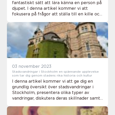
fantastiskt sätt att lära känna en person på
djupet. I denna artikel kommer vi att
fokusera på frågor att ställa till en kille och
utforska olika typer av frågor samt deras
för- och nackdelar. Vi kommer ...
03 november 2023
Stadsvandringar i Stockholm en spännande upplevelse
som tar dig genom stadens rika historia och kultur
I denna artikel kommer vi att ge dig en
grundlig översikt över stadsvandringar i
Stockholm, presentera olika typer av
vandringar, diskutera deras skillnader samt
gå igenom deras för- och nackdelar.
Översikt över stadsvandringar i Stockholm