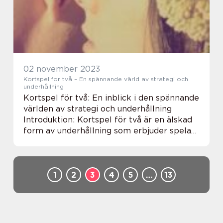
Stadsvandr...
02 november 2023
Kortspel för två – En spännande värld av strategi och
underhållning
Kortspel för två: En inblick i den spännande
världen av strategi och underhållning
Introduktion: Kortspel för två är en älskad
form av underhållning som erbjuder spelare
en möjlighet att utmana varandra i en kamp
om strategi och skicklighet. Den här ...
1
2
3
4
5
…
13