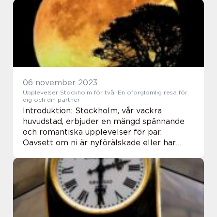
känd för sin vackra natur, histori...
06 november 2023
Upplevelser Stockholm för två: En oförglömlig resa för
dig och din partner
Introduktion: Stockholm, vår vackra
huvudstad, erbjuder en mängd spännande
och romantiska upplevelser för par.
Oavsett om ni är nyförälskade eller har
varit tillsammans länge, finns det något för
alla. I denna artikel kommer vi ta er med på
en resa g...