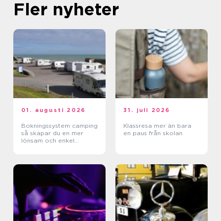
Fler nyheter
01. augusti 2026
31. juli 2026
Bokningssystem camping
Klassresa mer än bara
så skapar du en mer
en paus från skolan
lönsam och enkel
vardag