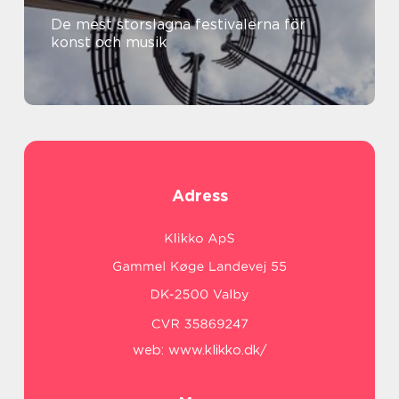
De mest storslagna festivalerna för
konst och musik
Adress
web:
www.klikko.dk/