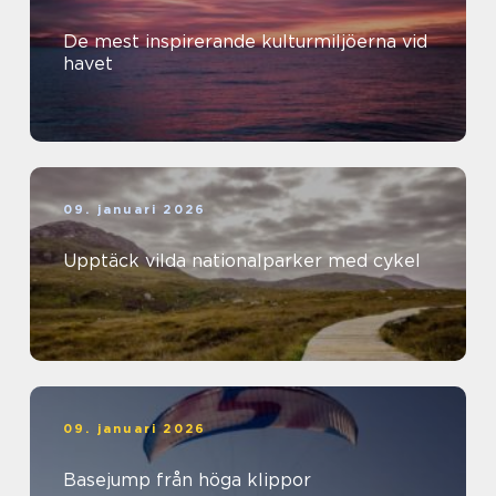
De mest inspirerande kulturmiljöerna vid
havet
09. januari 2026
Upptäck vilda nationalparker med cykel
09. januari 2026
Basejump från höga klippor