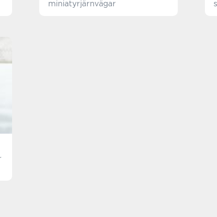
miniatyrjärnvägar
r