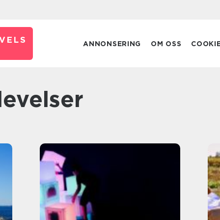
VELS
ANNONSERING
OM OSS
COOKI
levelser