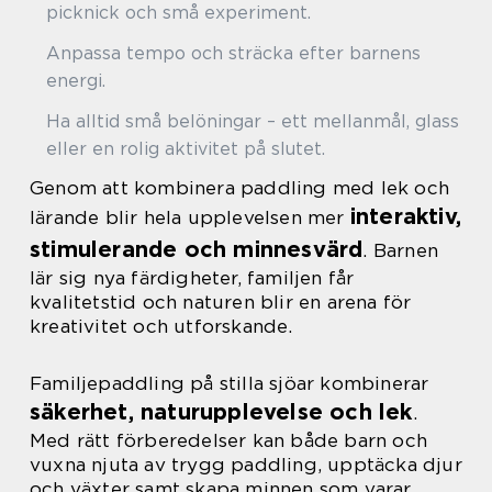
picknick och små experiment.
Anpassa tempo och sträcka efter barnens
energi.
Ha alltid små belöningar – ett mellanmål, glass
eller en rolig aktivitet på slutet.
Genom att kombinera paddling med lek och
interaktiv,
lärande blir hela upplevelsen mer
stimulerande och minnesvärd
. Barnen
lär sig nya färdigheter, familjen får
kvalitetstid och naturen blir en arena för
kreativitet och utforskande.
Familjepaddling på stilla sjöar kombinerar
säkerhet, naturupplevelse och lek
.
Med rätt förberedelser kan både barn och
vuxna njuta av trygg paddling, upptäcka djur
och växter samt skapa minnen som varar