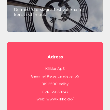
De mest storslagna festivalerna för
konst och musik
Adress
web:
www.klikko.dk/