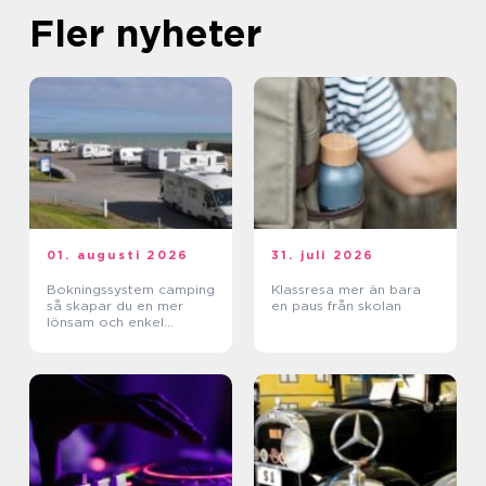
Fler nyheter
01. augusti 2026
31. juli 2026
Bokningssystem camping
Klassresa mer än bara
så skapar du en mer
en paus från skolan
lönsam och enkel
vardag