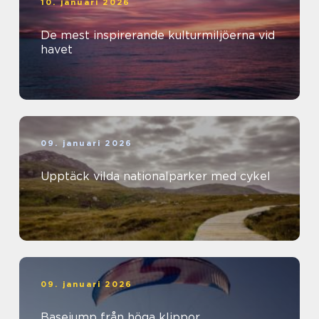
10. januari 2026
De mest inspirerande kulturmiljöerna vid
havet
09. januari 2026
Upptäck vilda nationalparker med cykel
09. januari 2026
Basejump från höga klippor