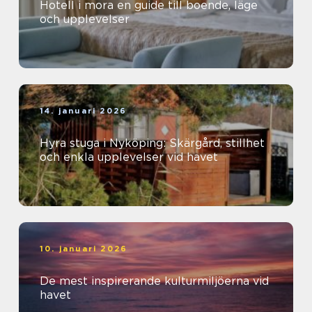
Hotell i mora en guide till boende, läge
och upplevelser
14. januari 2026
Hyra stuga i Nyköping: Skärgård, stillhet
och enkla upplevelser vid havet
10. januari 2026
De mest inspirerande kulturmiljöerna vid
havet