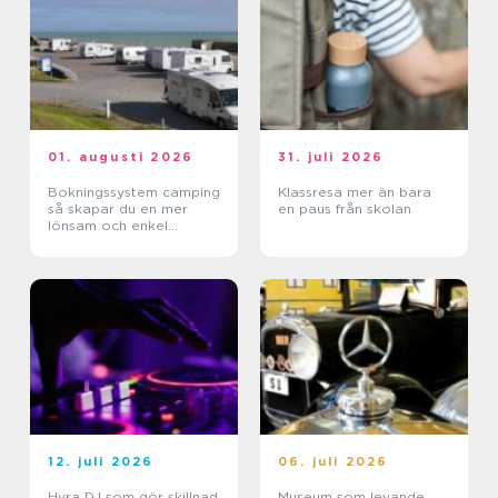
01. augusti 2026
31. juli 2026
Bokningssystem camping
Klassresa mer än bara
så skapar du en mer
en paus från skolan
lönsam och enkel
vardag
12. juli 2026
06. juli 2026
Hyra DJ som gör skillnad
Museum som levande