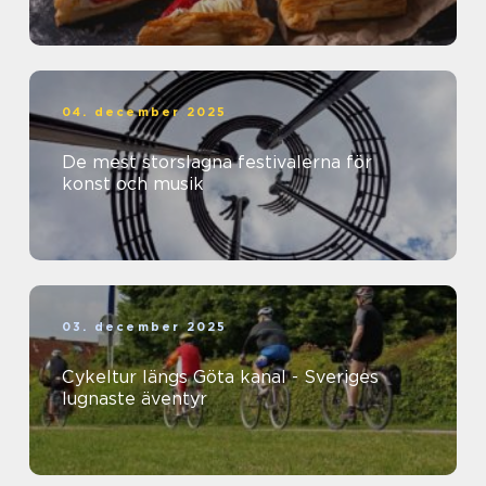
04. december 2025
De mest storslagna festivalerna för
konst och musik
03. december 2025
Cykeltur längs Göta kanal - Sveriges
lugnaste äventyr