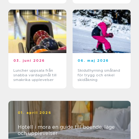
03. juni 2026
06. maj 2026
Luncher uppsala från
Skiduthyrning småland
snabba vardagsmål till
för trygg och enkel
smakrika upplevelser
skidåkning
01. april 2026
Hotell i mora en guide till boende, läge
och upplevelser