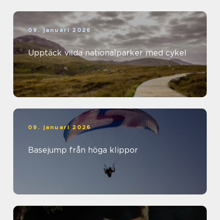
09. januari 2026
Upptäck vilda nationalparker med cykel
09. januari 2026
Basejump från höga klippor