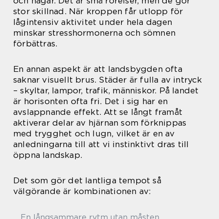
och hagar. Det är små rörelser, men de gör
stor skillnad. När kroppen får utlopp för
lågintensiv aktivitet under hela dagen
minskar stresshormonerna och sömnen
förbättras.
En annan aspekt är att landsbygden ofta
saknar visuellt brus. Städer är fulla av intryck
– skyltar, lampor, trafik, människor. På landet
är horisonten ofta fri. Det i sig har en
avslappnande effekt. Att se långt framåt
aktiverar delar av hjärnan som förknippas
med trygghet och lugn, vilket är en av
anledningarna till att vi instinktivt dras till
öppna landskap.
Det som gör det lantliga tempot så
välgörande är kombinationen av:
En långsammare rytm utan måsten