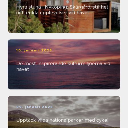
Hyra stuga i Nyköping: Skärgård, stillhet
och enkla upplevelser vid havet
10. januari 2026
De mest inspirerande kulturmiljöerna vid
havet
09. januari 2026
Upptäck vilda nationalparker med cykel