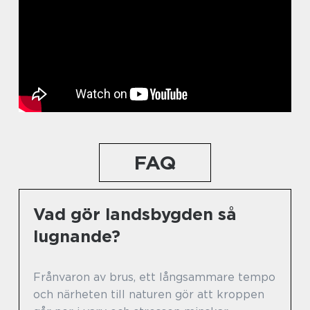
FAQ
Vad gör landsbygden så
lugnande?
Frånvaron av brus, ett långsammare tempo
och närheten till naturen gör att kroppen