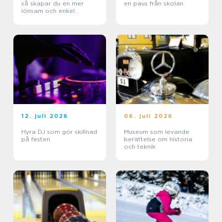
så skapar du en mer
en paus från skolan
lönsam och enkel
vardag
12. juli 2026
06. juli 2026
Hyra DJ som gör skillnad
Museum som levande
på festen
berättelse om historia
och teknik