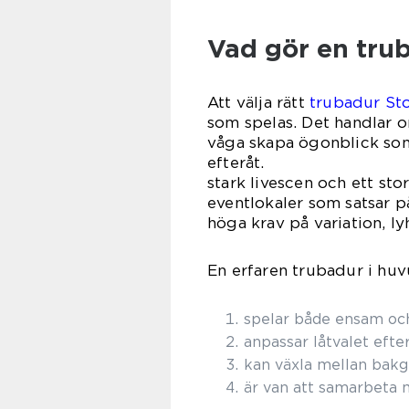
Vad gör en tru
Att välja rätt
trubadur St
som spelas. Det handlar om
våga skapa ögonblick so
efteråt.
stark livescen och ett sto
eventlokaler som satsar 
höga krav på variation, l
En erfaren trubadur i hu
spelar både ensam och 
anpassar låtvalet efter
kan växla mellan bakg
är van att samarbeta 