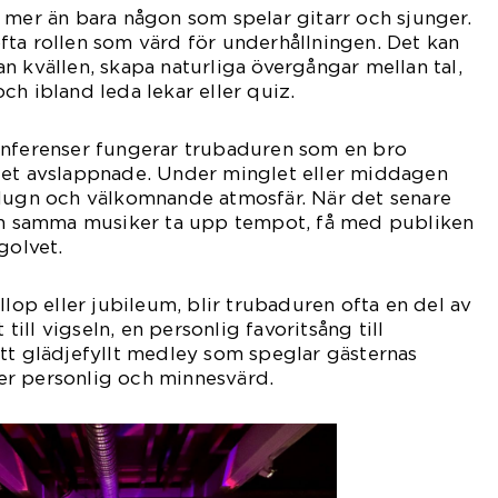
 mer än bara någon som spelar gitarr och sjunger.
ta rollen som värd för underhållningen. Det kan
n kvällen, skapa naturliga övergångar mellan tal,
ch ibland leda lekar eller quiz.
onferenser fungerar trubaduren som en bro
det avslappnade. Under minglet eller middagen
 lugn och välkomnande atmosfär. När det senare
kan samma musiker ta upp tempot, få med publiken
golvet.
llop eller jubileum, blir trubaduren ofta en del av
 till vigseln, en personlig favoritsång till
tt glädjefyllt medley som speglar gästernas
r personlig och minnesvärd.