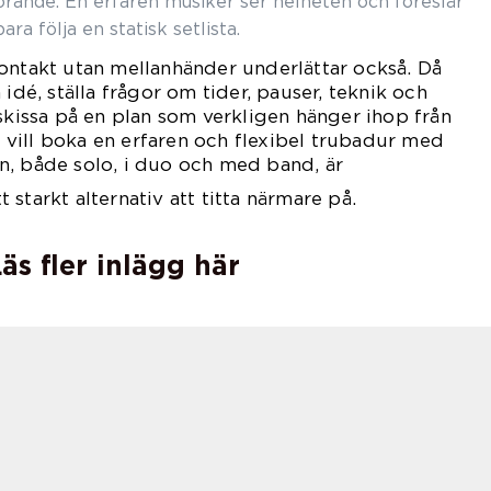
örande. En erfaren musiker ser helheten och föreslår
bara följa en statisk setlista.
ontakt utan mellanhänder underlättar också. Då
 idé, ställa frågor om tider, pauser, teknik och
 skissa på en plan som verkligen hänger ihop från
om vill boka en erfaren och flexibel trubadur med
n, både solo, i duo och med band, är
t starkt alternativ att titta närmare på.
äs fler inlägg här