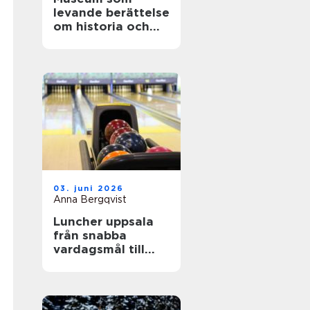
levande berättelse
om historia och
teknik
03. juni 2026
Anna Bergqvist
Luncher uppsala
från snabba
vardagsmål till
smakrika
upplevelser