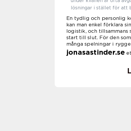
under kvällen är ofta avg
lösningar i stället för att 
En tydlig och personlig k
kan man enkel förklara sin
logistik, och tillsammans
start till slut. För den s
många spelningar i rygge
jonasastinder.se
et
L