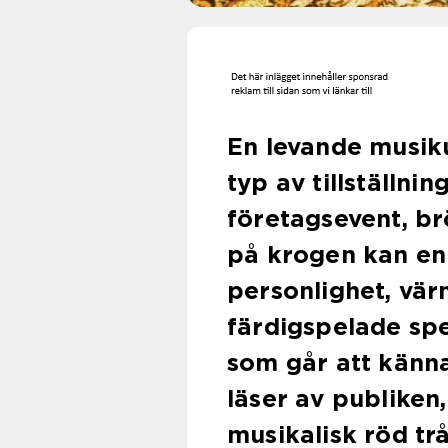
En levande musiku
typ av tillställn
företagsevent, br
på krogen kan en
personlighet, värm
färdigspelade spe
som går att känn
läser av publiken
musikalisk röd tr