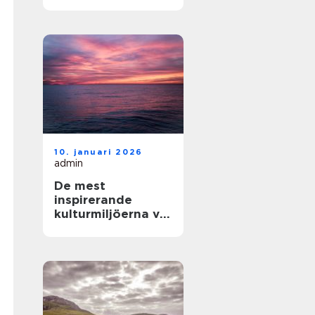
och enkla
upplevelser vid
havet
10. januari 2026
admin
De mest
inspirerande
kulturmiljöerna vid
havet