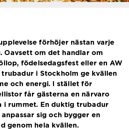
pplevelse förhöjer nästan varje
ing. Oavsett om det handlar om
öllop, födelsedagsfest eller en AW
 trubadur i Stockholm ge kvällen
e och energi. I stället för
llistor får gästerna en närvaro
a i rummet. En duktig trubadur
, anpassar sig och bygger en
åd genom hela kvällen.