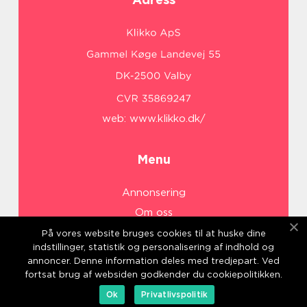
web:
www.klikko.dk/
Menu
Annonsering
Om oss
Cookies
På vores website bruges cookies til at huske dine
indstillinger, statistik og personalisering af indhold og
Kontakta oss
annoncer. Denne information deles med tredjepart. Ved
Sitemap
fortsat brug af websiden godkender du cookiepolitikken.
Ok
Privatlivspolitik