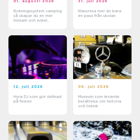
01. augusti 2026
31. juli 2026
Bokningssystem camping
Klassresa mer än bara
så skapar du en mer
en paus från skolan
lönsam och enkel
vardag
12. juli 2026
06. juli 2026
Hyra DJ som gör skillnad
Museum som levande
på festen
berättelse om historia
och teknik