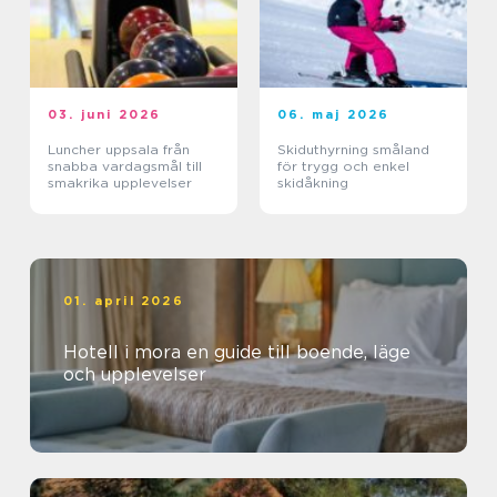
03. juni 2026
06. maj 2026
Luncher uppsala från
Skiduthyrning småland
snabba vardagsmål till
för trygg och enkel
smakrika upplevelser
skidåkning
01. april 2026
Hotell i mora en guide till boende, läge
och upplevelser