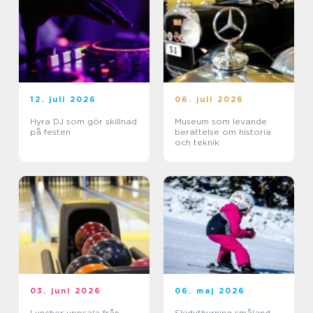
12. juli 2026
06. juli 2026
Hyra DJ som gör skillnad
Museum som levande
på festen
berättelse om historia
och teknik
03. juni 2026
06. maj 2026
Luncher uppsala från
Skiduthyrning småland