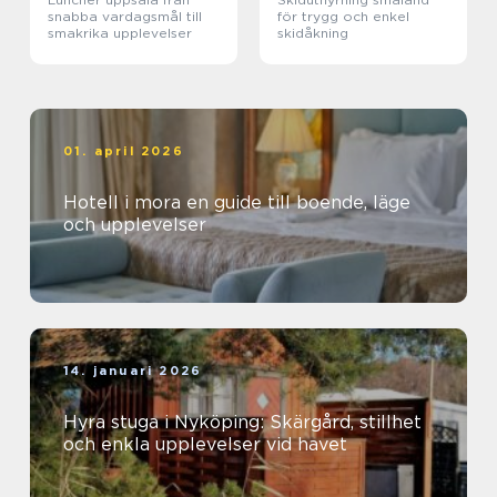
snabba vardagsmål till
för trygg och enkel
smakrika upplevelser
skidåkning
01. april 2026
Hotell i mora en guide till boende, läge
och upplevelser
14. januari 2026
Hyra stuga i Nyköping: Skärgård, stillhet
och enkla upplevelser vid havet