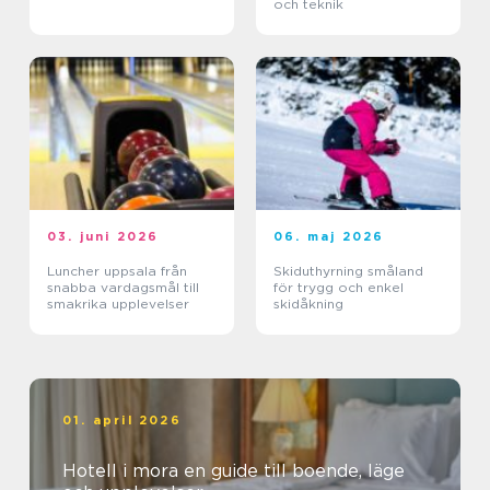
och teknik
03. juni 2026
06. maj 2026
Luncher uppsala från
Skiduthyrning småland
snabba vardagsmål till
för trygg och enkel
smakrika upplevelser
skidåkning
01. april 2026
Hotell i mora en guide till boende, läge