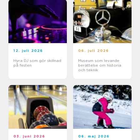
12. juli 2026
06. juli 2026
Hyra DJ som gör skillnad
Museum som levande
på festen
berättelse om historia
och teknik
03. juni 2026
06. maj 2026