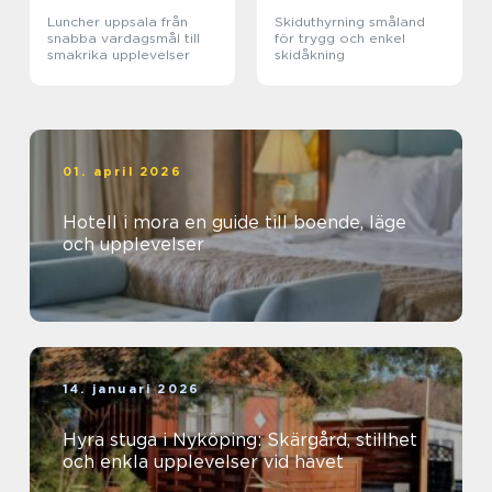
Luncher uppsala från
Skiduthyrning småland
snabba vardagsmål till
för trygg och enkel
smakrika upplevelser
skidåkning
01. april 2026
Hotell i mora en guide till boende, läge
och upplevelser
14. januari 2026
Hyra stuga i Nyköping: Skärgård, stillhet
och enkla upplevelser vid havet