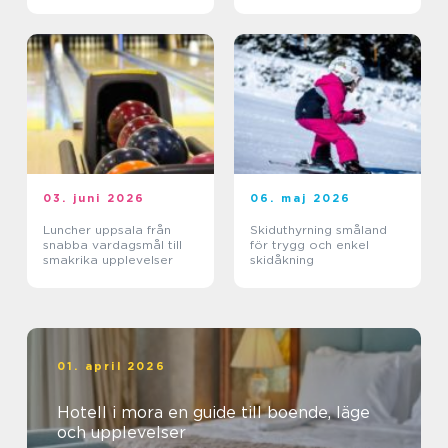
03. juni 2026
06. maj 2026
Luncher uppsala från
Skiduthyrning småland
snabba vardagsmål till
för trygg och enkel
smakrika upplevelser
skidåkning
01. april 2026
Hotell i mora en guide till boende, läge
och upplevelser