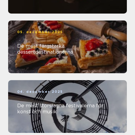
05. december 2025
De mest färgstarka
dessertdestinationerna
04. december 2025
De mest storslagna festivalerna för
konst och musik