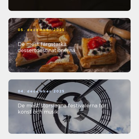
05. december 2025
De mest färgstarka
dessertdestinationerna
04. december 2025
De mest storslagna festivalerna för
konst och musik