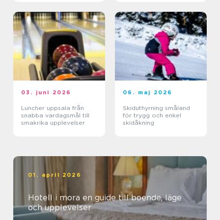
03. juni 2026
06. maj 2026
Luncher uppsala från
Skiduthyrning småland
snabba vardagsmål till
för trygg och enkel
smakrika upplevelser
skidåkning
01. april 2026
Hotell i mora en guide till boende, läge
och upplevelser