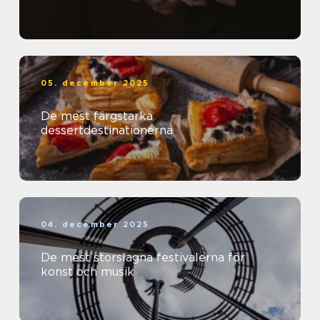
05. december 2025
De mest färgstarka
dessertdestinationerna
04. december 2025
De mest storslagna festivalerna för
konst och musik