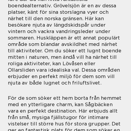
boendealternativ. Grövelsjön är en av dessa
platser, känt för sina storslagna vyer och
närhet till den norska gränsen. Här kan
besökare njuta av längdskidspår under
vintern och vackra vandringsleder under
sommaren. Huskläppen är ett annat populärt
område som blandar avskildhet med närhet
till aktiviteter. Om du söker ett lugnt boende
mitten i naturen, men ändå vill ha närhet till
roliga aktiviteter, kan Lövåsen eller
Ollarsliden vara idealiska val. Dessa områden
erbjuder en perfekt miljö för dem som vill
njuta av både lugnet och friluftslivet.
För de som söker ett hem borta från hemmet
med en ytterligare charm, kan Sågbäcken
vara en perfekt destination. Här erbjuds allt
från små, mysiga fjällstugor för intimare
vistelser till större hus för stora grupper. Det
ger en fantastisk plats för dem som söker en