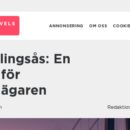
VELS
ANNONSERING
OM OSS
COOKI
för
jägaren
n
Redaktio