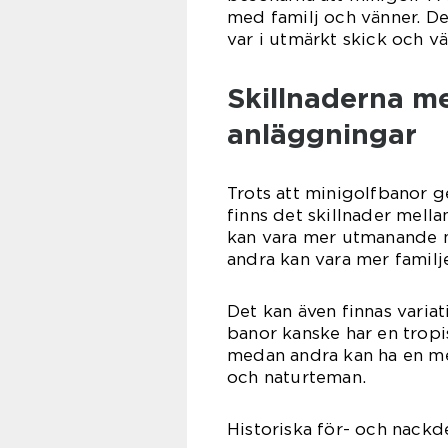
med familj och vänner. D
var i utmärkt skick och vä
Skillnaderna mel
anläggningar
Trots att minigolfbanor g
finns det skillnader mella
kan vara mer utmanande m
andra kan vara mer familj
Det kan även finnas varia
banor kanske har en tropi
medan andra kan ha en m
och naturteman.
Historiska för- och nackd