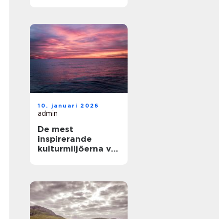
och enkla
upplevelser vid
havet
10. januari 2026
admin
De mest
inspirerande
kulturmiljöerna vid
havet