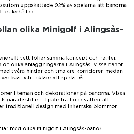
essutom uppskattade 92% av spelarna att banorna
l underhållna.
lan olika Minigolf i Alingsås-
enerellt sett följer samma koncept och regler,
n de olika anläggningarna i Alingsås. Vissa banor
ed svåra hinder och smalare korridorer, medan
evänliga och enklare att spela på.
tioner i teman och dekorationer på banorna. Vissa
sk paradisstil med palmträd och vattenfall,
er traditionell design med inhemska blommor
elar med olika Minigolf i Alingsås-banor