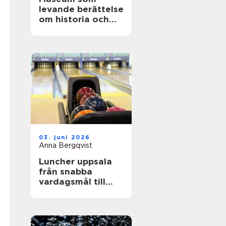
levande berättelse
om historia och
teknik
03. juni 2026
Anna Bergqvist
Luncher uppsala
från snabba
vardagsmål till
smakrika
upplevelser