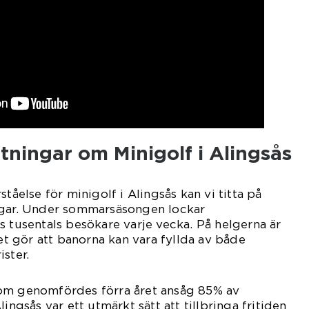
tningar om Minigolf i Alingsås
ståelse för minigolf i Alingsås kan vi titta på
ngar. Under sommarsäsongen lockar
s tusentals besökare varje vecka. På helgerna är
ket gör att banorna kan vara fyllda av både
ster.
om genomfördes förra året ansåg 85% av
ingsås var ett utmärkt sätt att tillbringa fritiden