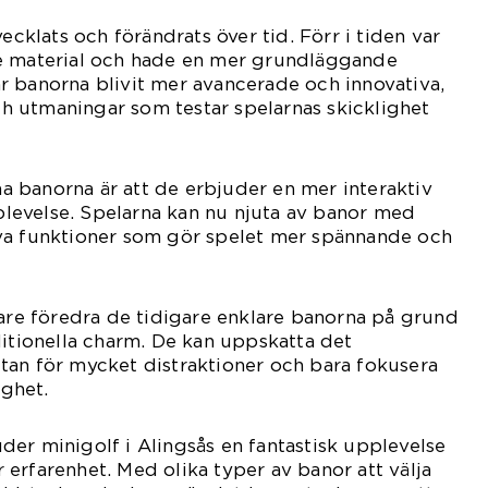
vecklats och förändrats över tid. Förr i tiden var
e material och hade en mer grundläggande
r banorna blivit mer avancerade och innovativa,
 utmaningar som testar spelarnas skicklighet
 banorna är att de erbjuder en mer interaktiv
evelse. Spelarna kan nu njuta av banor med
va funktioner som gör spelet mer spännande och
lare föredra de tidigare enklare banorna på grund
ditionella charm. De kan uppskatta det
tan för mycket distraktioner och bara fokusera
ighet.
er minigolf i Alingsås en fantastisk upplevelse
er erfarenhet. Med olika typer av banor att välja