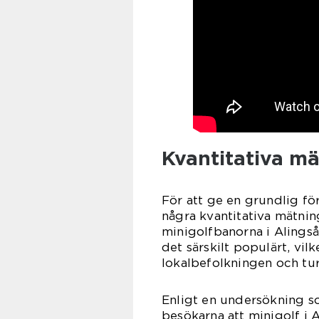
Kvantitativa mä
För att ge en grundlig för
några kvantitativa mätni
minigolfbanorna i Alingså
det särskilt populärt, vil
lokalbefolkningen och turi
Enligt en undersökning s
besökarna att minigolf i Al