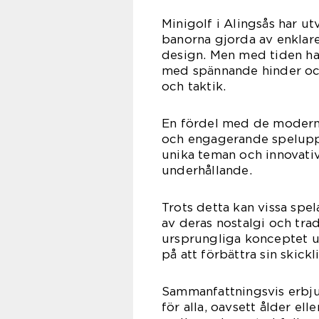
Minigolf i Alingsås har ut
banorna gjorda av enklar
design. Men med tiden ha
med spännande hinder och
och taktik.
En fördel med de moderna
och engagerande speluppl
unika teman och innovati
underhållande.
Trots detta kan vissa spe
av deras nostalgi och tra
ursprungliga konceptet u
på att förbättra sin skickl
Sammanfattningsvis erbjud
för alla, oavsett ålder ell