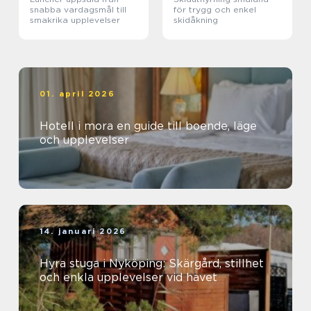
snabba vardagsmål till
för trygg och enkel
smakrika upplevelser
skidåkning
01. april 2026
Hotell i mora en guide till boende, läge
och upplevelser
14. januari 2026
Hyra stuga i Nyköping: Skärgård, stillhet
och enkla upplevelser vid havet