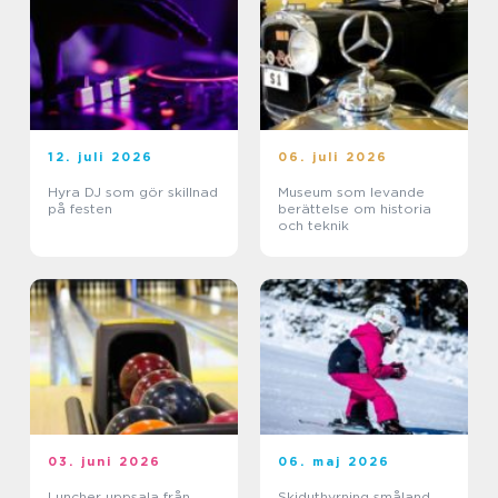
12. juli 2026
06. juli 2026
Hyra DJ som gör skillnad
Museum som levande
på festen
berättelse om historia
och teknik
03. juni 2026
06. maj 2026
Luncher uppsala från
Skiduthyrning småland