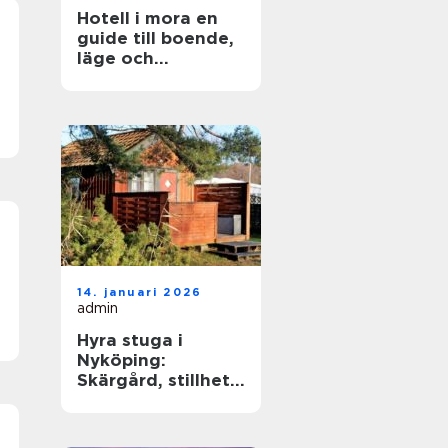
Hotell i mora en
guide till boende,
läge och
upplevelser
14. januari 2026
admin
Hyra stuga i
Nyköping:
Skärgård, stillhet
och enkla
upplevelser vid
havet