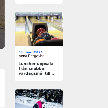
teknik
En klassresa är ofta årets höjdpunkt för många
elever. Resan blir ett andrum från vardagen, m
också en chans att lära sig saker som sällan r
i klassrummet: mod, samarbete, ansvar och
empati. När ...
03. juni 2026
Anna Bergqvist
Luncher uppsala
från snabba
vardagsmål till
smakrika
upplevelser
a