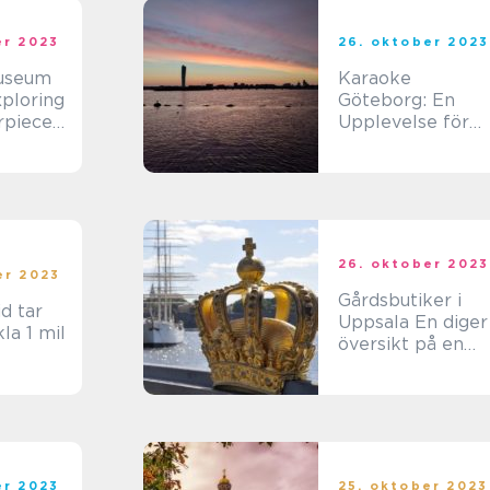
er 2023
26. oktober 2023
Museum
Karaoke
xploring
Göteborg: En
rpieces
Upplevelse för
thplace
Sångälskare
26. oktober 2023
er 2023
Gårdsbutiker i
id tar
Uppsala En diger
la 1 mil
översikt på en
unik upplevelse
er 2023
25. oktober 2023