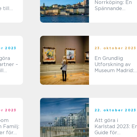
Norrköping: En
 till
Spännande
Upplevelse för
Äventyrssökande
er 2023
23. oktober 2023
göra
En Grundlig
artner –
Utforskning av
ll
Museum Madrid:
mma
En Upplevelse fö
er och
Upplevelsejägar
er 2023
22. oktober 2023
oom
Att göra i
 Familj:
Karlstad 2023: E
er för
Guide för