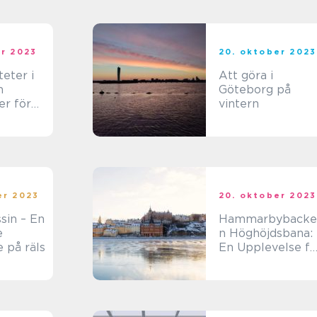
er 2023
20. oktober 2023
teter i
Att göra i
m
Göteborg på
er för
vintern
er 2023
20. oktober 2023
sin – En
Hammarbybacke
e
n Höghöjdsbana:
 på räls
En Upplevelse fö
Äventyrssökare