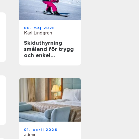
06. maj 2026
Karl Lindgren
r
Skiduthyrning
småland för trygg
och enkel
skidåkning
e
01. april 2026
admin