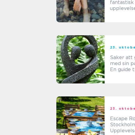
fantastisk
upplevelse
sjöss
23. oktob
Saker att 
med sin p
En guide ti
gemensa
upplevels
äventyr
23. oktob
Escape R
Stockholm
Upplevels