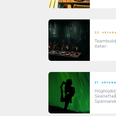
hela famil
22. oktob
Teambuild
iteter:
21. oktob
Höghöjdsb
Skellefteå
Spännand
Upplevels
Äventyrss