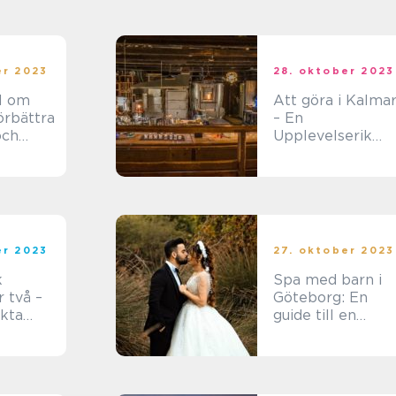
er 2023
28. oktober 2023
il om
Att göra i Kalma
örbättra
– En
och
Upplevelserik
a
Stad
er 2023
27. oktober 2023
k
Spa med barn i
 två –
Göteborg: En
kta
guide till en
en för
avkopplande
r
familjeupplevels