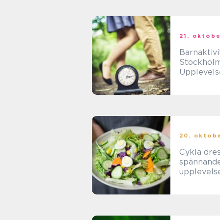
21. oktob
Barnaktivi
Stockhol
Upplevels
de yngsta
20. oktob
Cykla dres
spännand
upplevelse