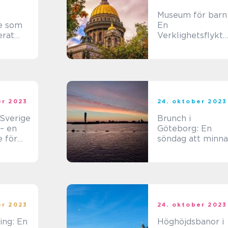
Museum för barn
e som
En
erat
Verklighetsflykt
 i
för
en
Upplevelsejägar
er 2023
24. oktober 2023
 Sverige
Brunch i
– en
Göteborg: En
e för
söndag att minna
er 2023
24. oktober 2023
ing: En
Höghöjdsbanor i