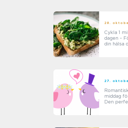
av
28. oktob
Cykla 1 m
dagen – F
din hälsa 
upplev ny
äventyr
27. oktob
Romantis
middag för
Den perfe
upplevels
kärlekspa