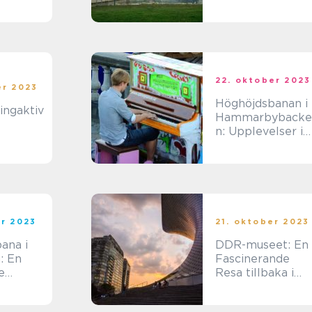
jen
Upplevelsejägar
22. oktober 2023
er 2023
Höghöjdsbanan i
ingaktiv
Hammarbybacke
n: Upplevelser i
skyn
er 2023
21. oktober 2023
ana i
DDR-museet: En
: En
Fascinerande
e
Resa tillbaka i
e för
Tiden
ugna