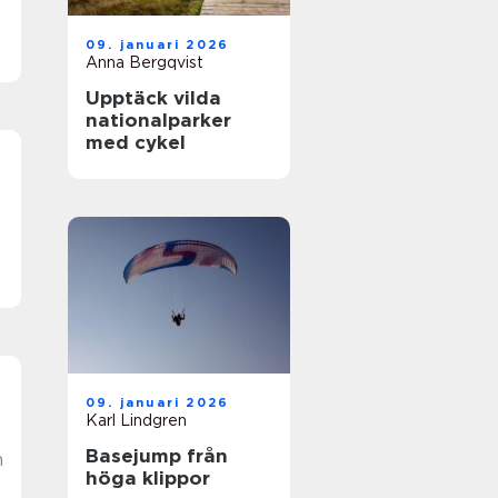
09. januari 2026
Anna Bergqvist
Upptäck vilda
nationalparker
med cykel
r
e
09. januari 2026
Karl Lindgren
Basejump från
n
höga klippor