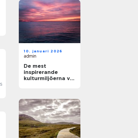
e
10. januari 2026
admin
De mest
inspirerande
kulturmiljöerna vid
s
havet