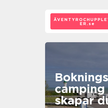
ÄVENTYROCHUPPLE
ER.
se
Bokning
camping s
skapar d