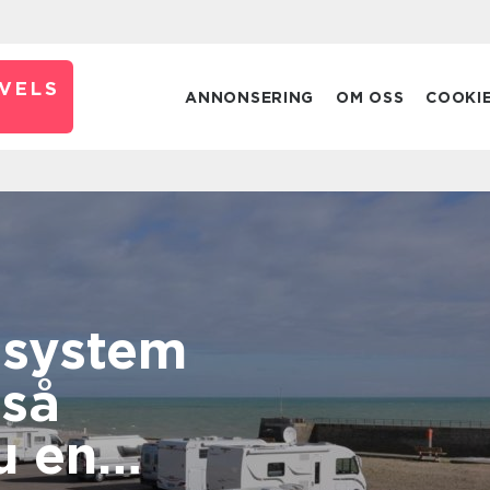
VELS
ANNONSERING
OM OSS
COOKI
ssystem
å
u en