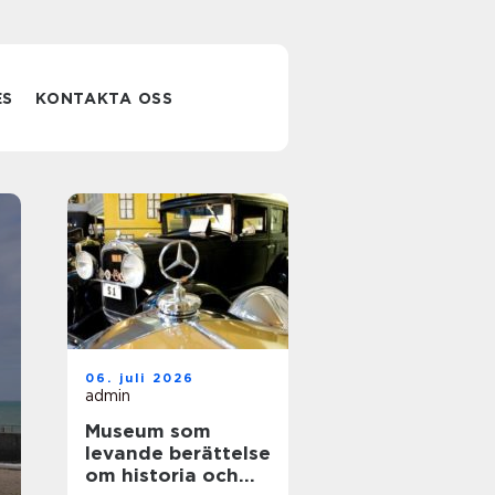
ES
KONTAKTA OSS
Klassresa mer
06. juli 2026
än bara en pau
admin
Museum som
från skolan
levande berättelse
om historia och