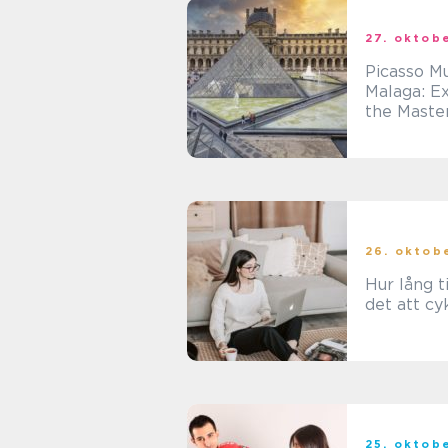
27. oktob
Picasso 
Malaga: E
the Maste
in the Bir
of an Icon
26. oktob
Hur lång t
det att cyk
25. oktob