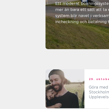
mer löns
Ett modernt bokningssyste
mer än bara ett sätt att ta
enkel va
system blir navet i verksam
incheckning och betalning ti
beläggning samla...
12. juli 2026
admin
29. oktob
Göra med 
Stockholm
Upplevels
familjer at
utforska o