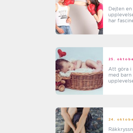
Dejten en
upplevels
har fascin
människor
århundrad
25. oktob
Att göra i
med barn 
upplevels
alla åldrar
24. oktob
Räkkryssn