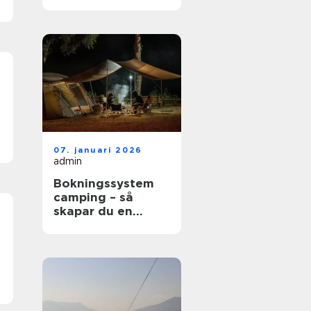
e
07. januari 2026
admin
Bokningssystem
camping – så
skapar du en
smidigare och mer
lönsam
anläggning