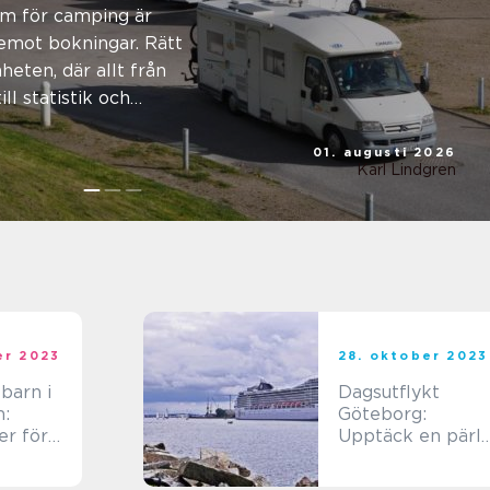
am och
m för camping är
 emot bokningar. Rätt
rdag
heten, där allt från
ll statistik och
01. augusti 2026
Karl Lindgren
er 2023
28. oktober 2023
barn i
Dagsutflykt
:
Göteborg:
er för
Upptäck en pärl
t
vid havet
ch njuta