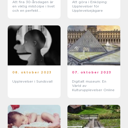
Att fira 30-årsdagen är
Att göra i Enköping:
en viktig milstolpe i livet
Upplevelser för
och en perfekt
Upplevelsejägare
anledning att samlas
med vänner och familj
för att fira och skapa
minnen
08. oktober 2023
07. oktober 2023
Upplevelser i Sundsvall
Digitalt museum: En
Värld av
Kulturupplevelser Online