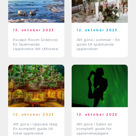
13. oktober 2023
12. oktober 2023
Escape Room Grästorp:
Att göra i sommar – En
En Spännande
guide till spännande
Upplevelse Att Utforska
upplevelser
12. oktober 2023
12. oktober 2023
Att göra i Uppsala idag:
Att göra i Sälen en
En komplett guide till
komplett guide för
lokal upplevelse
upplevelsejägare