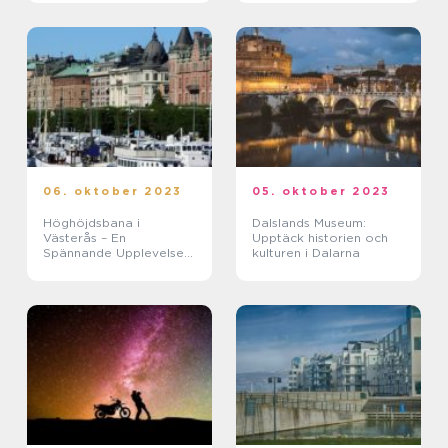
06. oktober 2023
05. oktober 2023
Höghöjdsbana i
Dalslands Museum:
Västerås – En
Upptäck historien och
Spännande Upplevelse
kulturen i Dalarna
för Äventyrslystna