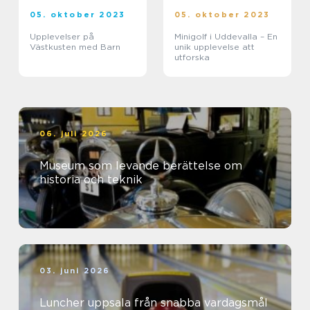
05. oktober 2023
05. oktober 2023
Upplevelser på
Minigolf i Uddevalla – En
Västkusten med Barn
unik upplevelse att
utforska
06. juli 2026
Museum som levande berättelse om
historia och teknik
03. juni 2026
Luncher uppsala från snabba vardagsmål