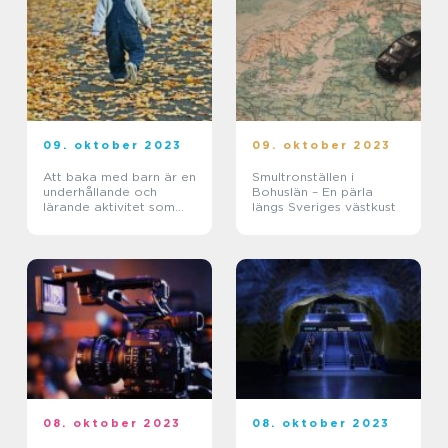
09. oktober 2023
09. oktober 2023
Att baka med barn är en
Smultronställen i
underhållande och
Bohuslän – En pärla
lärande aktivitet som
längs Sveriges västkust
ger barn och vuxna
möjlighet att njuta av
både kreativitet och
goda bakverk
tillsamman...
08. oktober 2023
08. oktober 2023