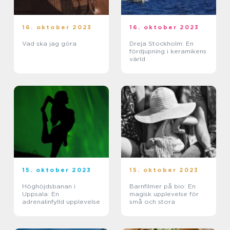
16. oktober 2023
16. oktober 2023
Vad ska jag göra
Dreja Stockholm: En
fördjupning i keramikens
värld
15. oktober 2023
15. oktober 2023
Höghöjdsbanan i
Barnfilmer på bio: En
Uppsala: En
magisk upplevelse för
adrenalinfylld upplevelse
små och stora