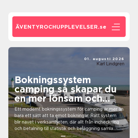
ÄVENTYROCHUPPLEVELSER.
se
01. augusti 2026
Karl Lindgren
Bokningssystem
camping så skapar du
en mer lönsam och
enkel vardag
Ett modernt bokningssystem för camping är mer än
bara ett sätt att ta emot bokningar. Rätt system
blir navet i verksamheten, där allt från incheckning
och betalning till statistik och beläggning samla...