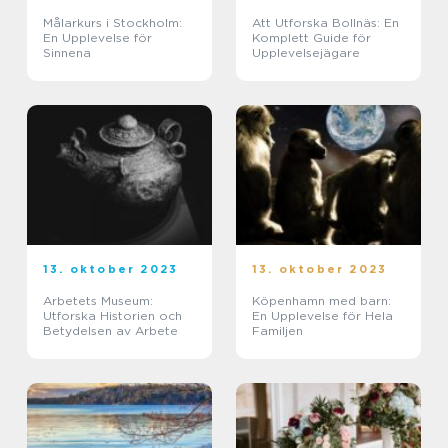
Målarkurs i Stockholm:
Att Utforska Bollnäs: En
En Upplevelse för
Komplett Guide för
Sinnena
Upplevelsejägare
13. oktober 2023
13. oktober 2023
Arbetets Museum:
Köpenhamn med barn:
Utforska Historien och
En Upplevelse för Hela
Betydelsen av Arbete
Familjen