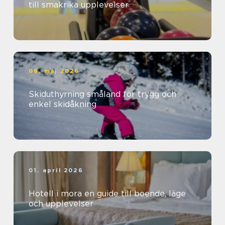
till smakrika upplevelser
06. maj 2026
Skiduthyrning småland för trygg och
enkel skidåkning
01. april 2026
Hotell i mora en guide till boende, läge
och upplevelser