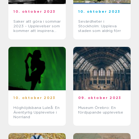
10. oktober 2023
10. oktober 2023
Saker att göra i sommar
Sevärdheter i
2023 – Upplevelser som
Stockholm: Uppleva
kommer att inspirera
staden som aldrig förr
och ge minnesvärda
stunder
10. oktober 2023
09. oktober 2023
Höghöjdsbana Luleå: En
Museum Örebro: En
Äventyrlig Upplevelse i
fördjupande upplevelse
Norrland