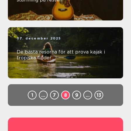
07. december 2025
De bästa resorna för att prova kajak i
tropiska floder
1
…
7
8
9
…
13