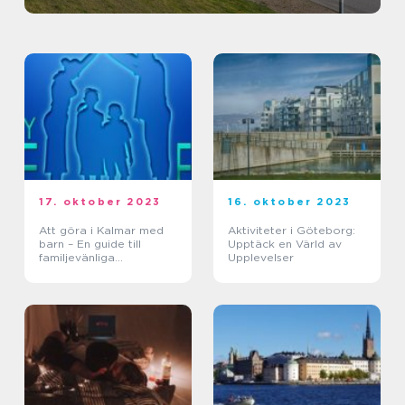
17. oktober 2023
16. oktober 2023
Att göra i Kalmar med
Aktiviteter i Göteborg:
barn – En guide till
Upptäck en Värld av
familjevänliga
Upplevelser
upplevelser