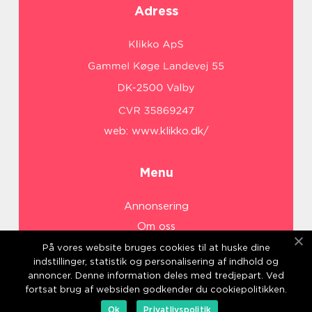
Adress
web:
www.klikko.dk/
Menu
Annonsering
Om oss
Cookies
På vores website bruges cookies til at huske dine
indstillinger, statistik og personalisering af indhold og
Kontakta oss
annoncer. Denne information deles med tredjepart. Ved
Sitemap
fortsat brug af websiden godkender du cookiepolitikken.
Ok
Privatlivspolitik