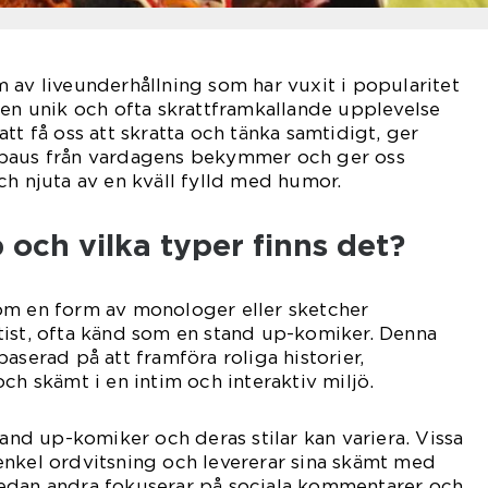
 av liveunderhållning som har vuxit i popularitet
 en unik och ofta skrattframkallande upplevelse
tt få oss att skratta och tänka samtidigt, ger
 paus från vardagens bekymmer och ger oss
ch njuta av en kväll fylld med humor.
 och vilka typer finns det?
om en form av monologer eller sketcher
tist, ofta känd som en stand up-komiker. Denna
aserad på att framföra roliga historier,
ch skämt i en intim och interaktiv miljö.
tand up-komiker och deras stilar kan variera. Vissa
enkel ordvitsning och levererar sina skämt med
edan andra fokuserar på sociala kommentarer och