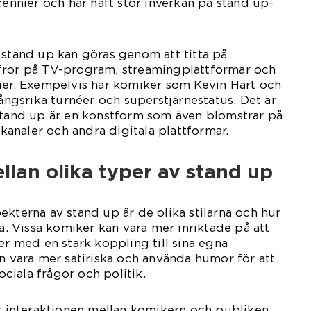
cennier och har haft stor inverkan på stand up-
 stand up kan göras genom att titta på
siffror på TV-program, streamingplattformar och
ier. Exempelvis har komiker som Kevin Hart och
gsrika turnéer och superstjärnestatus. Det är
 stand up är en konstform som även blomstrar på
analer och andra digitala plattformar.
llan olika typer av stand up
ekterna av stand up är de olika stilarna och hur
ra. Vissa komiker kan vara mer inriktade på att
er med en stark koppling till sina egna
an vara mer satiriska och använda humor för att
iala frågor och politik.
är interaktionen mellan komikern och publiken.