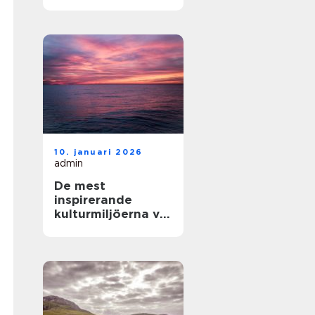
och enkla
upplevelser vid
havet
10. januari 2026
admin
De mest
inspirerande
kulturmiljöerna vid
havet