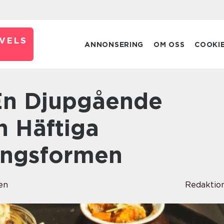
VELS
ANNONSERING
OM OSS
COOKI
en Häftiga
ingsformen
en
Redaktio