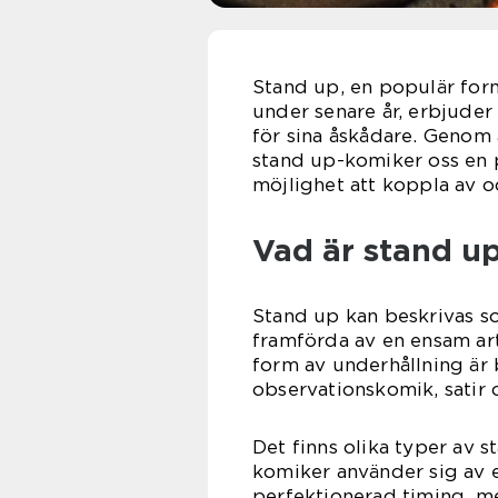
Stand up, en populär form
under senare år, erbjuder
för sina åskådare. Genom a
stand up-komiker oss en
möjlighet att koppla av o
Vad är stand up
Stand up kan beskrivas s
framförda av en ensam ar
form av underhållning är b
observationskomik, satir o
Det finns olika typer av s
komiker använder sig av 
perfektionerad timing, m