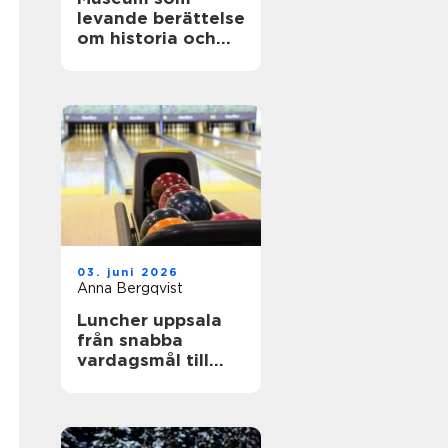
levande berättelse
om historia och
teknik
03. juni 2026
Anna Bergqvist
Luncher uppsala
från snabba
vardagsmål till
smakrika
upplevelser