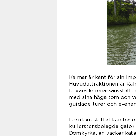
Kalmar är känt för sin im
Huvudattraktionen är Kalm
bevarade renässansslotte
med sina höga torn och v
guidade turer och evene
Förutom slottet kan besö
kullerstensbelagda gator 
Domkyrka, en vacker kate