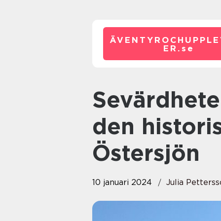
ÄVENTYROCHUPPLE
ER.
se
Sevärdheter i Kalmar: Upplev
den histori
Östersjön
10 januari 2024
Julia Petters