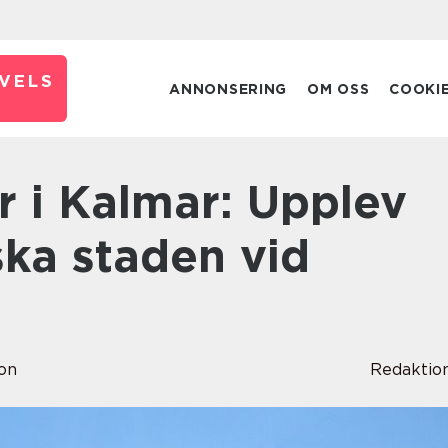
VELS
ANNONSERING
OM OSS
COOKI
ska staden vid
son
Redaktio