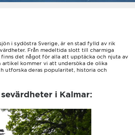
jön i sydöstra Sverige, är en stad fylld av rik
evärdheter. Från medeltida slott till charmiga
 finns det något för alla att upptäcka och njuta av
a artikel kommer vi att undersöka de olika
h utforska deras popularitet, historia och
r sevärdheter i Kalmar: