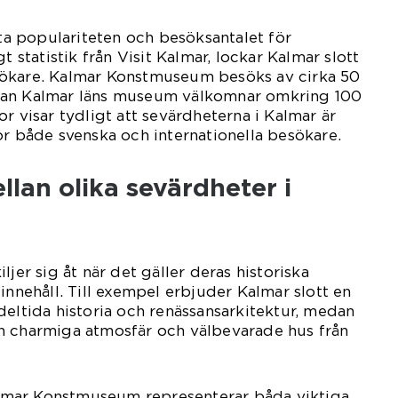
äta populariteten och besöksantalet för
t statistik från Visit Kalmar, lockar Kalmar slott
sökare. Kalmar Konstmuseum besöks av cirka 50
dan Kalmar läns museum välkomnar omkring 100
r visar tydligt att sevärdheterna i Kalmar är
ör både svenska och internationella besökare.
llan olika sevärdheter i
ljer sig åt när det gäller deras historiska
innehåll. Till exempel erbjuder Kalmar slott en
deltida historia och renässansarkitektur, medan
n charmiga atmosfär och välbevarade hus från
mar Konstmuseum representerar båda viktiga