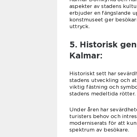
aspekter av stadens kultur
erbjuder en fängslande up
konstmuseet ger besökarn
uttryck.
5. Historisk ge
Kalmar:
Historiskt sett har sevärd
stadens utveckling och at
viktig fästning och symb
stadens medeltida rötter.
Under åren har sevärdhete
turisters behov och intr
moderniserats för att kunn
spektrum av besökare.