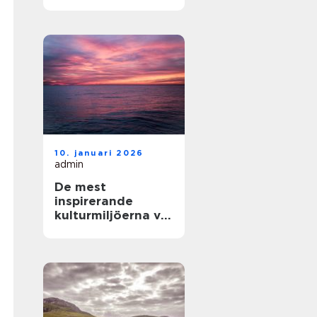
och enkla
upplevelser vid
havet
10. januari 2026
admin
De mest
inspirerande
kulturmiljöerna vid
havet