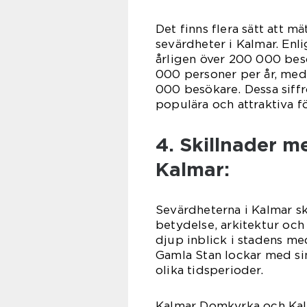
Det finns flera sätt att m
sevärdheter i Kalmar. Enlig
årligen över 200 000 be
000 personer per år, me
000 besökare. Dessa siffro
populära och attraktiva f
4. Skillnader me
Kalmar:
Sevärdheterna i Kalmar ski
betydelse, arkitektur och 
djup inblick i stadens me
Gamla Stan lockar med si
olika tidsperioder.
Kalmar Domkyrka och Kal