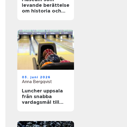
levande berättelse
om historia och
teknik
03. juni 2026
Anna Bergqvist
Luncher uppsala
från snabba
vardagsmål till
smakrika
upplevelser