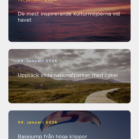
De mest inspirerande kulturmiljöerna vid
havet
09. januari 2026
Upptäck vilda nationalparker med cykel
09. januari 2026
Basejump från höga klippor