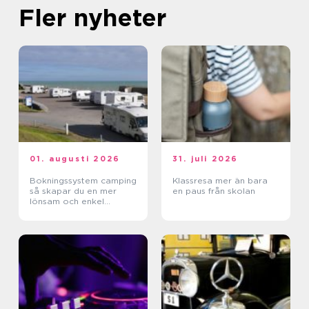
Fler nyheter
01. augusti 2026
31. juli 2026
Bokningssystem camping
Klassresa mer än bara
så skapar du en mer
en paus från skolan
lönsam och enkel
vardag