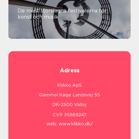
De mest storslagna festivalerna för
konst och musik
Adress
web:
www.klikko.dk/