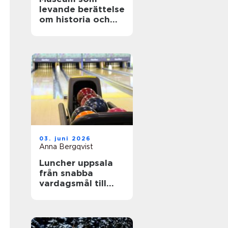
levande berättelse
om historia och
teknik
03. juni 2026
Anna Bergqvist
Luncher uppsala
från snabba
vardagsmål till
smakrika
upplevelser