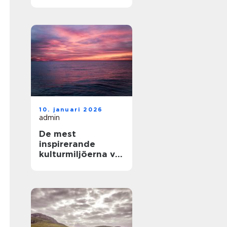
och enkla
upplevelser vid
havet
10. januari 2026
admin
De mest
inspirerande
kulturmiljöerna vid
havet