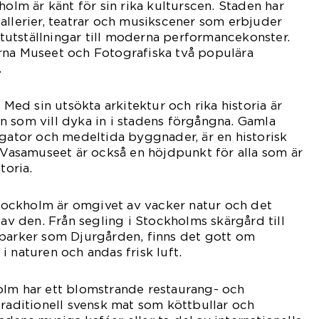
holm är känt för sin rika kulturscen. Staden har
allerier, teatrar och musikscener som erbjuder
nstutställningar till moderna performancekonster.
rna Museet och Fotografiska två populära
.
: Med sin utsökta arkitektur och rika historia är
 som vill dyka in i stadens förgångna. Gamla
sgator och medeltida byggnader, är en historisk
. Vasamuseet är också en höjdpunkt för alla som är
toria.
 Stockholm är omgivet av vacker natur och det
 av den. Från segling i Stockholms skärgård till
 parker som Djurgården, finns det gott om
i naturen och andas frisk luft.
olm har ett blomstrande restaurang- och
traditionell svensk mat som köttbullar och