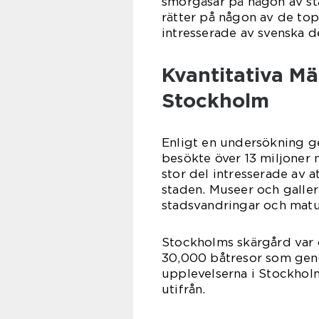
smörgåsar på någon av sta
rätter på någon av de to
intresserade av svenska de
Kvantitativa Mä
Stockholm
Enligt en undersökning g
besökte över 13 miljoner 
stor del intresserade av a
staden. Museer och galler
stadsvandringar och matu
Stockholms skärgård var 
30,000 båtresor som geno
upplevelserna i Stockhol
utifrån.