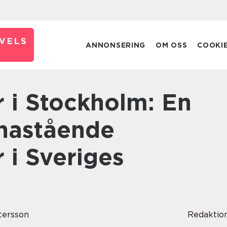
VELS
ANNONSERING
OM OSS
COOKI
Enastående
 i Sveriges
ttersson
Redaktio