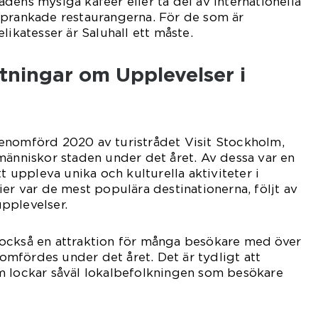
dens mysiga kaféer eller ta del av internationella
pprankade restaurangerna. För de som är
likatesser är Saluhall ett måste.
tningar om Upplevelser i
enomförd 2020 av turistrådet Visit Stockholm,
människor staden under det året. Av dessa var en
tt uppleva unika och kulturella aktiviteter i
ier var de mest populära destinationerna, följt av
pplevelser.
också en attraktion för många besökare med över
mfördes under det året. Det är tydligt att
m lockar såväl lokalbefolkningen som besökare