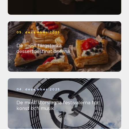
05. december 2025
De mest färgstarka
dessertdestinationerna
04. december 2025
De mest storslagna festivalerna för
konst och musik