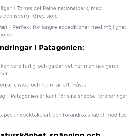
ägen i Torres del Paine nationalpark, med
och isberg i Grey-sjön.
na)
– Perfekt för längre expeditioner med möjlighet
tioner.
andringar i Patagonien:
 kan vara farlig, och guider vet hur man navigerar
ier.
egjärn, isyxa och hjälm är ett måste.
g – Patagonien är känt för sina snabba förändringar
kapet är spektakulärt och förändras snabbt med ljus
aturskönhet, spänning och