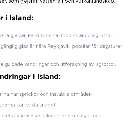
r, som gejsrar, vattenfall och vulkanlandskap.
 i Island:
sta glaciär, känd för sina imponerande isgrottor.
llgänglig glaciär nära Reykjavik, populär för dagsturer
e guidade vandringar och utforskning av isgrottor.
ndringar i Island:
ärerna har sprickor och instabila områden.
turerna kan växla snabbt.
kelobjektiv – landskapet är storslaget och