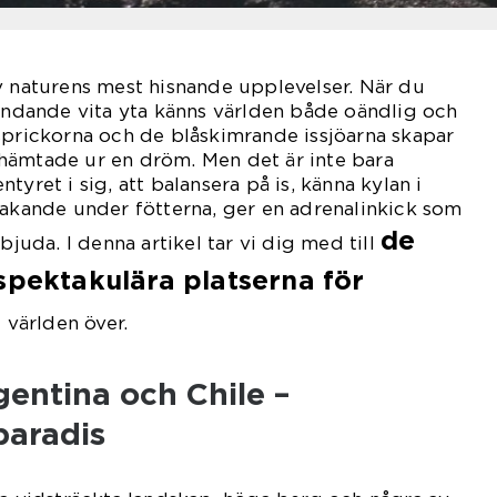
v naturens mest hisnande upplevelser. När du
ländande vita yta känns världen både oändlig och
sprickorna och de blåskimrande issjöarna skapar
hämtade ur en dröm. Men det är inte bara
tyret i sig, att balansera på is, känna kylan i
nakande under fötterna, ger en adrenalinkick som
de
bjuda. I denna artikel tar vi dig med till
spektakulära platserna för
r
världen över.
entina och Chile –
paradis