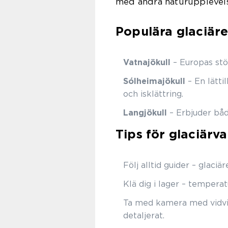
med andra naturupplevelse
Populära glaciärer
Vatnajökull
– Europas stör
Sólheimajökull
– En lätti
och isklättring.
Langjökull
– Erbjuder båd
Tips för glaciärva
Följ alltid guider – glaci
Klä dig i lager – tempera
Ta med kamera med vidvin
detaljerat.