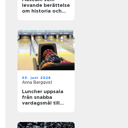
levande berättelse
om historia och
teknik
03. juni 2026
Anna Bergqvist
Luncher uppsala
från snabba
vardagsmål till
smakrika
upplevelser