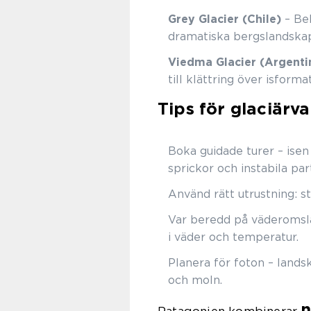
Grey Glacier (Chile)
– Bel
dramatiska bergslandskap 
Viedma Glacier (Argenti
till klättring över isforma
Tips för glaciärv
Boka guidade turer – isen
sprickor och instabila part
Använd rätt utrustning: st
Var beredd på väderomsla
i väder och temperatur.
Planera för foton – lands
och moln.
n