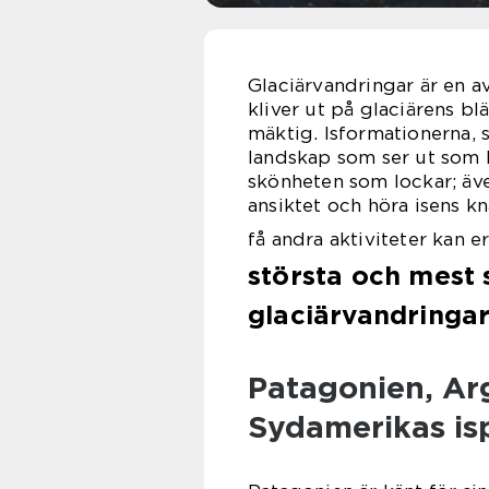
Glaciärvandringar är en a
kliver ut på glaciärens b
mäktig. Isformationerna, 
landskap som ser ut som 
skönheten som lockar; även
ansiktet och höra isens k
få andra aktiviteter kan er
största och mest 
glaciärvandringa
Patagonien, Arg
Sydamerikas is