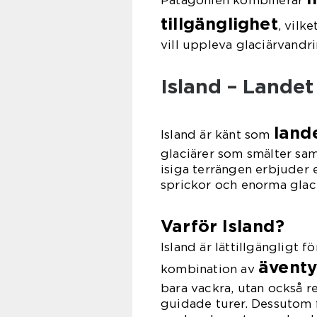
Patagonien kombinerar
tillgänglighet
, vilk
vill uppleva glaciärvandri
Island – Landet 
lande
Island är känt som
glaciärer som smälter sa
isiga terrängen erbjuder e
sprickor och enorma glaci
Varför Island?
Island är lättillgängligt 
äventy
kombination av
bara vackra, utan också re
guidade turer. Dessutom 