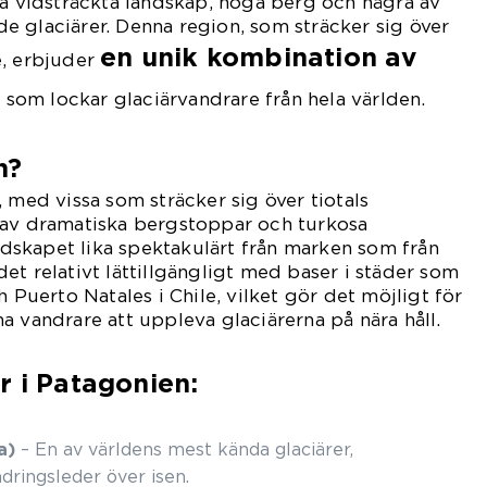
na vidsträckta landskap, höga berg och några av
 glaciärer. Denna region, som sträcker sig över
en unik kombination av
e, erbjuder
r
som lockar glaciärvandrare från hela världen.
n?
 med vissa som sträcker sig över tiotals
 av dramatiska bergstoppar och turkosa
andskapet lika spektakulärt från marken som från
et relativt lättillgängligt med baser i städer som
h Puerto Natales i Chile, vilket gör det möjligt för
a vandrare att uppleva glaciärerna på nära håll.
r i Patagonien:
a)
– En av världens mest kända glaciärer,
dringsleder över isen.