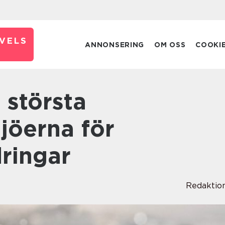
VELS
ANNONSERING
OM OSS
COOKI
jöerna för
ringar
Redaktio