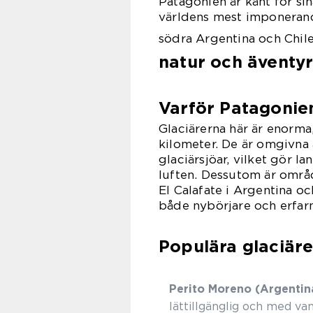
Patagonien är känt för si
världens mest imponerande
södra Argentina och Chil
natur och äventy
Varför Patagonie
Glaciärerna här är enorma,
kilometer. De är omgivna
glaciärsjöar, vilket gör l
luften. Dessutom är områd
El Calafate i Argentina oc
både nybörjare och erfarn
Populära glaciäre
Perito Moreno (Argentin
lättillgänglig och med van