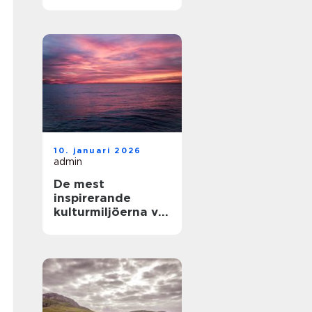
och enkla
upplevelser vid
havet
10. januari 2026
admin
De mest
inspirerande
kulturmiljöerna vid
havet