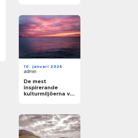
och enkla
upplevelser vid
havet
10. januari 2026
admin
De mest
inspirerande
kulturmiljöerna vid
havet