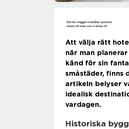
Att välja rätt ho
när man planerar 
känd för sin fant
småstäder, finns 
artikeln belyser v
idealisk destinat
vardagen.
Historiska bygg