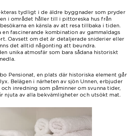
flekteras tydligt i de äldre byggnader som pryder
n i området håller till i pittoreska hus från
 besökarna en känsla av att resa tillbaka i tiden.
ta en fascinerande kombination av gammaldags
. Oavsett om det är detaljerade sniderier eller
inns det alltid någonting att beundra.
den unika atmosfär som bara sådana historiskt
medla.
bo Pensionat, en plats där historiska element går
yx. Belägen i närheten av sjön Unnen, erbjuder
 och inredning som påminner om svunna tider,
r njuta av alla bekvämligheter och utsökt mat.