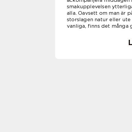
ackompanjera middagen me
smakupplevelsen ytterliga
alla. Oavsett om man är på
storslagen natur eller ut
vanliga, finns det många g
L