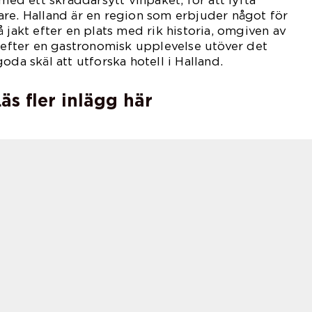
d ett skräddarsytt vinpaket, för att lyfta
re. Halland är en region som erbjuder något för
 jakt efter en plats med rik historia, omgiven av
e efter en gastronomisk upplevelse utöver det
oda skäl att utforska hotell i Halland.
äs fler inlägg här