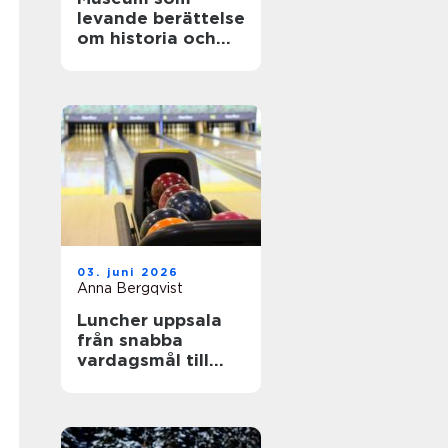
levande berättelse
om historia och
teknik
03. juni 2026
Anna Bergqvist
Luncher uppsala
från snabba
vardagsmål till
smakrika
upplevelser