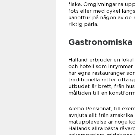
fiske. Omgivningarna uppmu
fots eller med cykel längs 
kanottur på någon av de m
riktig pärla.
Gastronomiska 
Halland erbjuder en loka
och hotell som inrymmer f
har egna restauranger som
traditionella rätter, ofta
utbudet är brett, från hu
måltiden till en konstform
Alebo Pensionat, till exe
avnjuta allt från smakrik
matupplevelse är noga ko
Hallands allra bästa råvar