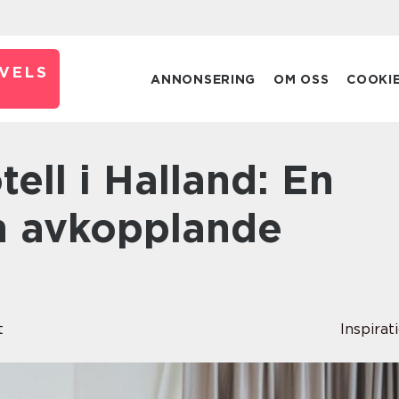
VELS
ANNONSERING
OM OSS
COOKI
en avkopplande
t
Inspirat