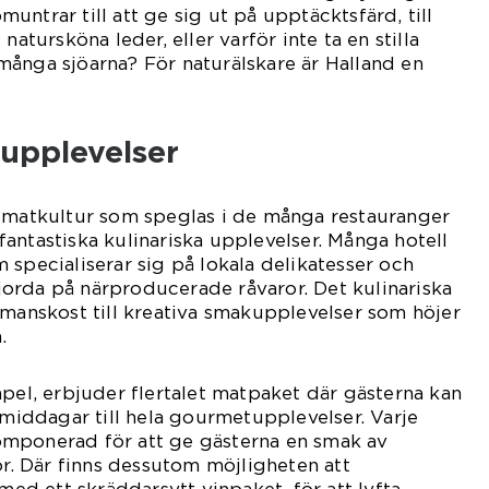
ntrar till att ge sig ut på upptäcktsfärd, till
natursköna leder, eller varför inte ta en stilla
ånga sjöarna? För naturälskare är Halland en
upplevelser
l matkultur som speglas i de många restauranger
antastiska kulinariska upplevelser. Många hotell
 specialiserar sig på lokala delikatesser och
 gjorda på närproducerade råvaror. Det kulinariska
smanskost till kreativa smakupplevelser som höjer
.
mpel, erbjuder flertalet matpaket där gästerna kan
a middagar till hela gourmetupplevelser. Varje
mponerad för att ge gästerna en smak av
or. Där finns dessutom möjligheten att